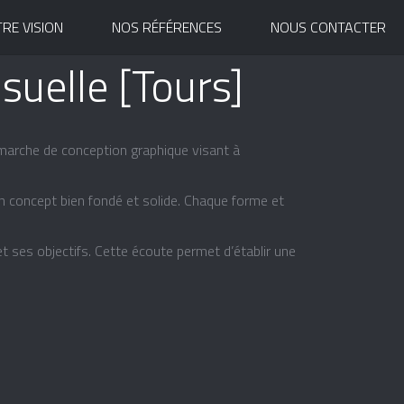
RE VISION
NOS RÉFÉRENCES
NOUS CONTACTER
isuelle [Tours]
 démarche de conception graphique visant à
d’un concept bien fondé et solide. Chaque forme et
t ses objectifs. Cette écoute permet d’établir une