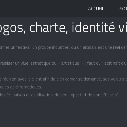
ACCUEIL
NOT
gos, charte, identité v
onnel, un festival, un groupe industriel, ou un artisan, est une réel
liser un viuel esthétique ou « artistique ». Il faut qu’il soit naît 
 réunion avec le client afin de bien cerner sa demande, ses valeurs e
hiques et chromatiques.
 déclinaison et d’utilisation, de son impact et de son efficacité.